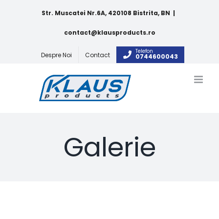
Skip
Str. Muscatei Nr.6A, 420108 Bistrita, BN
|
to
content
contact@klausproducts.ro
Telefon
Despre Noi
Contact
0744600043
Galerie