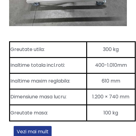
Greutate utila:
300 kg
Inaltime totala incl.roti:
400-1.010mm
Inaltime maxim reglabila:
610 mm
Dimensiune masa lucru:
1.200 × 740 mm
Greutate masa:
100 kg
Vezi mai mult