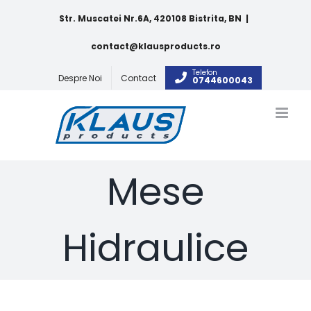
Skip
Str. Muscatei Nr.6A, 420108 Bistrita, BN
|
to
content
contact@klausproducts.ro
Telefon
Despre Noi
Contact
0744600043
Mese
Hidraulice