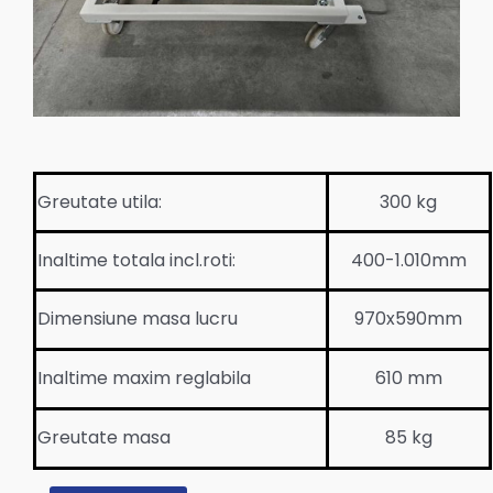
Greutate utila:
300 kg
Inaltime totala incl.roti:
400-1.010mm
Dimensiune masa lucru
970x590mm
Inaltime maxim reglabila
610 mm
Greutate masa
85 kg