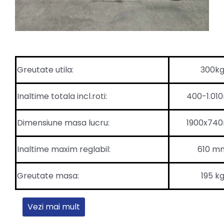
Greutate utila:
300k
Inaltime totala incl.roti:
400-1.0
Dimensiune masa lucru:
1900x74
Inaltime maxim reglabil:
610 m
Greutate masa:
195 k
Vezi mai mult