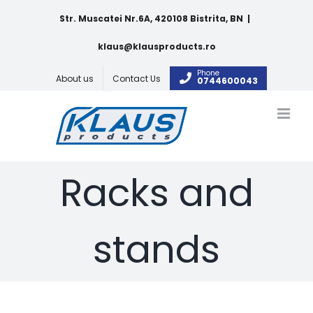
Skip
Str. Muscatei Nr.6A, 420108 Bistrita, BN
|
to
content
klaus@klausproducts.ro
Phone
About us
Contact Us
0744600043
Racks and
stands